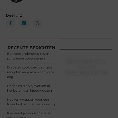
Deel dit:
RECENTE BERICHTEN
Bamboe ondergoed tegen
schurende bovenbenen
Word onderdeel
van ons
Diabetes kookboek gebruiken:
bloggingplatform
recepten aanpassen aan jouw
dag
Schrijven, lezen, verbinden
Netjes en stofvrij werken bij
– het begint allemaal hier.
het boren van inbouwdozen
Sluit je aan bij een
dynamische community
Keuken wrappen voor een
waar ideeën groeien en
frisse look zonder verbouwing
verhalen leven. Start
vandaag nog met
Kies eerst je boodschap dan
bloggen!
pas de vorm