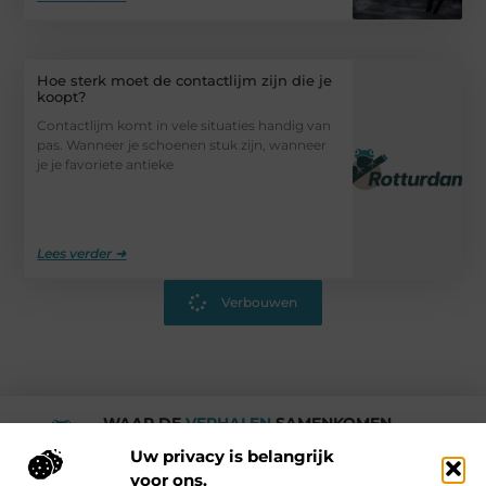
Hoe sterk moet de contactlijm zijn die je
koopt?
Contactlijm komt in vele situaties handig van
pas. Wanneer je schoenen stuk zijn, wanneer
je je favoriete antieke
Lees verder ➜
Verbouwen
WAAR DE
VERHALEN
SAMENKOMEN.
Rotturdam
Uw privacy is belangrijk
voor ons.