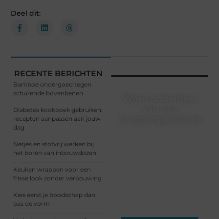
Deel dit:
RECENTE BERICHTEN
Bamboe ondergoed tegen
schurende bovenbenen
Word onderdeel
van ons
Diabetes kookboek gebruiken:
bloggingplatform
recepten aanpassen aan jouw
dag
Schrijven, lezen, verbinden
Netjes en stofvrij werken bij
– het begint allemaal hier.
het boren van inbouwdozen
Sluit je aan bij een
dynamische community
Keuken wrappen voor een
waar ideeën groeien en
frisse look zonder verbouwing
verhalen leven. Start
vandaag nog met
Kies eerst je boodschap dan
bloggen!
pas de vorm