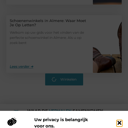
Schoenenwinkels in Almere: Waar Moet
Je Op Letten?
Welkom op uw gids voor het vinden van de
perfecte schoenwinkel in Almere. Als u op
zoek bent
Lees verder ➜
Winkelen
WAAR DE
VERHALEN
SAMENKOMEN.
Rotturdam
Uw privacy is belangrijk
voor ons.