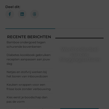
Deel dit:
RECENTE BERICHTEN
Bamboe ondergoed tegen
schurende bovenbenen
Word onderdeel
van ons
Diabetes kookboek gebruiken:
bloggingplatform
recepten aanpassen aan jouw
dag
Schrijven, lezen, verbinden
Netjes en stofvrij werken bij
– het begint allemaal hier.
het boren van inbouwdozen
Sluit je aan bij een
dynamische community
Keuken wrappen voor een
waar ideeën groeien en
frisse look zonder verbouwing
verhalen leven. Start
vandaag nog met
Kies eerst je boodschap dan
bloggen!
pas de vorm