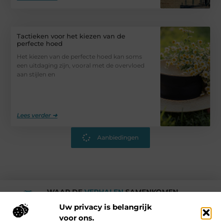
Tactieken voor het kiezen van de
perfecte hoed
Het kiezen van de perfecte hoed kan soms
een uitdaging zijn, vooral met de overvloed
aan stijlen en
Lees verder ➜
Aanbiedingen
WAAR DE
VERHALEN
SAMENKOMEN.
Rotturdam
Uw privacy is belangrijk
voor ons.