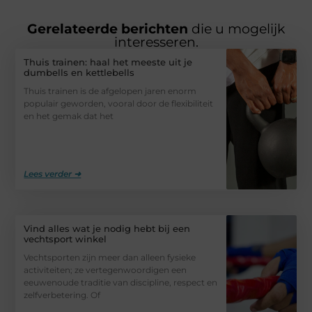
Gerelateerde berichten
die u mogelijk
interesseren.
Thuis trainen: haal het meeste uit je
dumbells en kettlebells
Thuis trainen is de afgelopen jaren enorm
populair geworden, vooral door de flexibiliteit
en het gemak dat het
Lees verder ➜
Vind alles wat je nodig hebt bij een
vechtsport winkel
Vechtsporten zijn meer dan alleen fysieke
activiteiten; ze vertegenwoordigen een
eeuwenoude traditie van discipline, respect en
zelfverbetering. Of