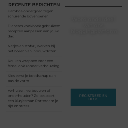
RECENTE BERICHTEN
Bamboe ondergoed tegen
schurende bovenbenen
Word onderdeel
van ons
Diabetes kookboek gebruiken:
bloggingplatform
recepten aanpassen aan jouw
dag
Schrijven, lezen, verbinden
Netjes en stofvrij werken bij
– het begint allemaal hier.
het boren van inbouwdozen
Sluit je aan bij een
dynamische community
Keuken wrappen voor een
waar ideeën groeien en
frisse look zonder verbouwing
verhalen leven. Start
vandaag nog met
Kies eerst je boodschap dan
bloggen!
pas de vorm
Verhuizen, verbouwen of
onderhouden? Zo bespaart
REGISTREER EN
BLOG
een klusjesman Rotterdam je
tijd en stress