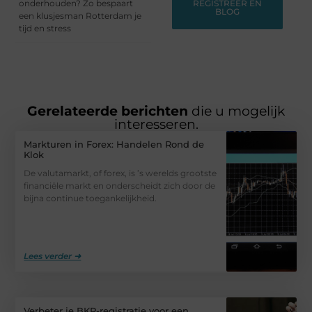
onderhouden? Zo bespaart
REGISTREER EN
BLOG
een klusjesman Rotterdam je
tijd en stress
Gerelateerde berichten
die u mogelijk
interesseren.
Markturen in Forex: Handelen Rond de
Klok
De valutamarkt, of forex, is ’s werelds grootste
financiële markt en onderscheidt zich door de
bijna continue toegankelijkheid.
Lees verder ➜
Verbeter je BKR-registratie voor een