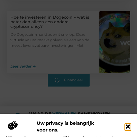
Hoe te investeren in Dogecoin – wat is
beter dan alleen een andere
cryptocurrency?
De Dogecoin-markt zoemt snel op. Deze
virtuele valuta maakt golven als een van de
meest levensvatbare investeringen. Met
Lees verder ➜
Financieel
WAAR DE
VERHALEN
SAMENKOMEN.
Rotturdam
Uw privacy is belangrijk
voor ons.