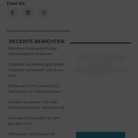
Deel dit:
RECENTE BERICHTEN
Bamboe ondergoed tegen
schurende bovenbenen
Word onderdeel
van ons
Diabetes kookboek gebruiken:
bloggingplatform
recepten aanpassen aan jouw
dag
Schrijven, lezen, verbinden
Netjes en stofvrij werken bij
– het begint allemaal hier.
het boren van inbouwdozen
Sluit je aan bij een
dynamische community
Keuken wrappen voor een
waar ideeën groeien en
frisse look zonder verbouwing
verhalen leven. Start
vandaag nog met
Kies eerst je boodschap dan
bloggen!
pas de vorm
Verhuizen, verbouwen of