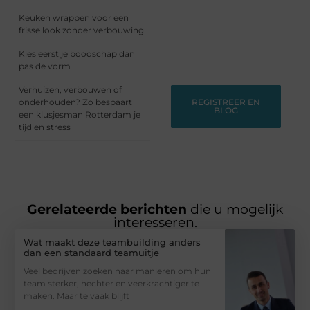
dynamische community
Keuken wrappen voor een
waar ideeën groeien en
frisse look zonder verbouwing
verhalen leven. Start
vandaag nog met
Kies eerst je boodschap dan
bloggen!
pas de vorm
Verhuizen, verbouwen of
onderhouden? Zo bespaart
REGISTREER EN
BLOG
een klusjesman Rotterdam je
tijd en stress
Gerelateerde berichten
die u mogelijk
interesseren.
Wat maakt deze teambuilding anders
dan een standaard teamuitje
Veel bedrijven zoeken naar manieren om hun
team sterker, hechter en veerkrachtiger te
maken. Maar te vaak blijft