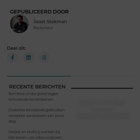
GEPUBLICEERD DOOR
Joost Stokman
Redacteur
Deel dit:
RECENTE BERICHTEN
Bamboe ondergoed tegen
schurende bovenbenen
Word onderdeel
van ons
Diabetes kookboek gebruiken:
bloggingplatform
recepten aanpassen aan jouw
dag
Schrijven, lezen, verbinden
Netjes en stofvrij werken bij
– het begint allemaal hier.
het boren van inbouwdozen
Sluit je aan bij een