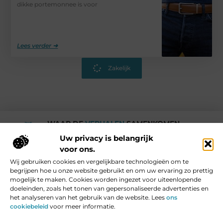
dikke portemonnee is voor
Lees verder ➜
Zakelijk
WAAR DE
VERHALEN
SAMENKOMEN.
Rotturdam
Uw privacy is belangrijk
voor ons.
Wij gebruiken cookies en vergelijkbare technologieën om te
Media en Beroemde mensen
begrijpen hoe u onze website gebruikt en om uw ervaring zo prettig
Vind Ons Hier :
mogelijk te maken. Cookies worden ingezet voor uiteenlopende
doeleinden, zoals het tonen van gepersonaliseerde advertenties en
het analyseren van het gebruik van de website. Lees
ons
cookiebeleid
voor meer informatie.