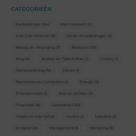
CATEGORIEËN
Aanbiedingen
(64)
Alarmsysteem
(1)
Auto’s en Motoren
(9)
Banen en opleidingen
(4)
Beauty en verzorging
(7)
Bedrijven
(53)
Blog
(4)
Boeken en Tijdschriften
(1)
Cadeau
(1)
Dienstverlening
(16)
Dieren
(1)
Electronica en Computers
(1)
Energie
(3)
Entertainment
(1)
Eten en drinken
(3)
Financieel
(8)
Gezondheid
(10)
Hobby en vrije tijd
(4)
Horeca
(1)
Industrie
(2)
Kinderen
(5)
Management
(1)
Marketing
(3)