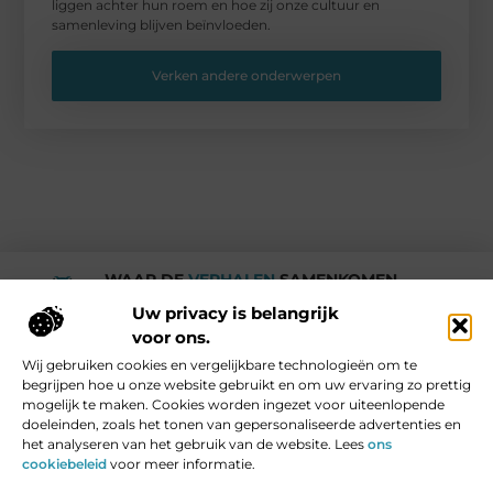
liggen achter hun roem en hoe zij onze cultuur en
samenleving blijven beïnvloeden.
Verken andere onderwerpen
WAAR DE
VERHALEN
SAMENKOMEN.
Rotturdam
Uw privacy is belangrijk
voor ons.
Wij gebruiken cookies en vergelijkbare technologieën om te
Media en Beroemde mensen
begrijpen hoe u onze website gebruikt en om uw ervaring zo prettig
Vind Ons Hier :
mogelijk te maken. Cookies worden ingezet voor uiteenlopende
doeleinden, zoals het tonen van gepersonaliseerde advertenties en
het analyseren van het gebruik van de website. Lees
ons
cookiebeleid
voor meer informatie.