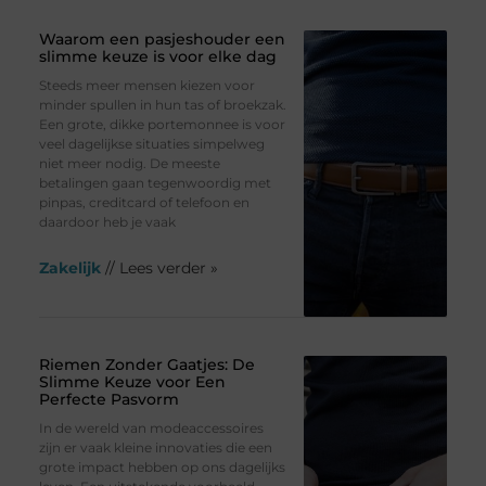
Waarom een pasjeshouder een
slimme keuze is voor elke dag
Steeds meer mensen kiezen voor
minder spullen in hun tas of broekzak.
Een grote, dikke portemonnee is voor
veel dagelijkse situaties simpelweg
niet meer nodig. De meeste
betalingen gaan tegenwoordig met
pinpas, creditcard of telefoon en
daardoor heb je vaak
Zakelijk
// Lees verder »
Riemen Zonder Gaatjes: De
Slimme Keuze voor Een
Perfecte Pasvorm
In de wereld van modeaccessoires
zijn er vaak kleine innovaties die een
grote impact hebben op ons dagelijks