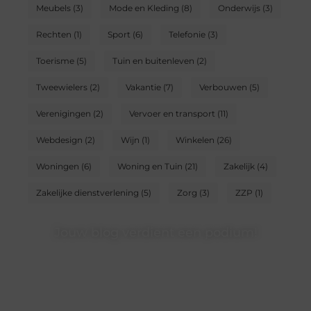
Meubels
(3)
Mode en Kleding
(8)
Onderwijs
(3)
Rechten
(1)
Sport
(6)
Telefonie
(3)
Toerisme
(5)
Tuin en buitenleven
(2)
Tweewielers
(2)
Vakantie
(7)
Verbouwen
(5)
Verenigingen
(2)
Vervoer en transport
(11)
Webdesign
(2)
Wijn
(1)
Winkelen
(26)
Woningen
(6)
Woning en Tuin
(21)
Zakelijk
(4)
Zakelijke dienstverlening
(5)
Zorg
(3)
ZZP
(1)
Jouw blog verdient een podium!
Heb je een interessant verhaal of waardevolle inzichten?
Deel ze op ons platform en bereik lezers die jouw
content waarderen.
❝
Begin nu en word een gewaardeerde blogger op ons