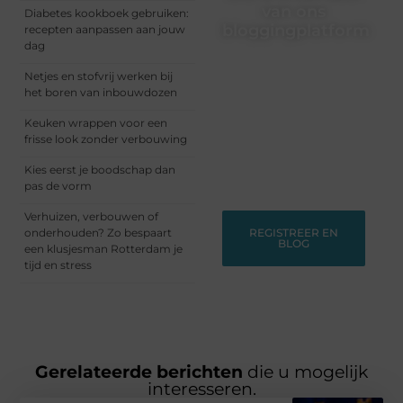
van ons
Diabetes kookboek gebruiken:
bloggingplatform
recepten aanpassen aan jouw
dag
Schrijven, lezen, verbinden
Netjes en stofvrij werken bij
– het begint allemaal hier.
het boren van inbouwdozen
Sluit je aan bij een
dynamische community
Keuken wrappen voor een
waar ideeën groeien en
frisse look zonder verbouwing
verhalen leven. Start
vandaag nog met
Kies eerst je boodschap dan
bloggen!
pas de vorm
Verhuizen, verbouwen of
onderhouden? Zo bespaart
REGISTREER EN
BLOG
een klusjesman Rotterdam je
tijd en stress
Gerelateerde berichten
die u mogelijk
interesseren.