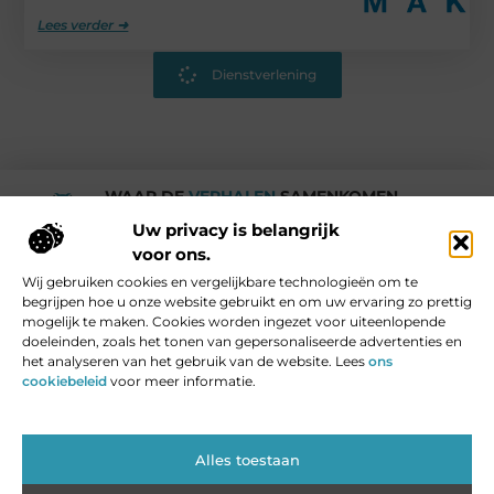
Lees verder ➜
Dienstverlening
WAAR DE
VERHALEN
SAMENKOMEN.
Rotturdam
Uw privacy is belangrijk
voor ons.
Wij gebruiken cookies en vergelijkbare technologieën om te
Media en Beroemde mensen
begrijpen hoe u onze website gebruikt en om uw ervaring zo prettig
Vind Ons Hier :
mogelijk te maken. Cookies worden ingezet voor uiteenlopende
doeleinden, zoals het tonen van gepersonaliseerde advertenties en
het analyseren van het gebruik van de website. Lees
ons
cookiebeleid
voor meer informatie.
Beroemdheden
Uit de Media
Partners
Over ons
Ons team
Contact
Blog plaatsen
Website index
Cookiebeleid (EU)
Alles toestaan