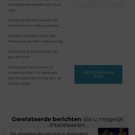
bloggingplatform
recepten aanpassen aan jouw
dag
Schrijven, lezen, verbinden
Netjes en stofvrij werken bij
– het begint allemaal hier.
het boren van inbouwdozen
Sluit je aan bij een
dynamische community
Keuken wrappen voor een
waar ideeën groeien en
frisse look zonder verbouwing
verhalen leven. Start
vandaag nog met
Kies eerst je boodschap dan
bloggen!
pas de vorm
Verhuizen, verbouwen of
onderhouden? Zo bespaart
REGISTREER EN
BLOG
een klusjesman Rotterdam je
tijd en stress
Gerelateerde berichten
die u mogelijk
interesseren.
Dé uitvaartonderneming in Rotterdam