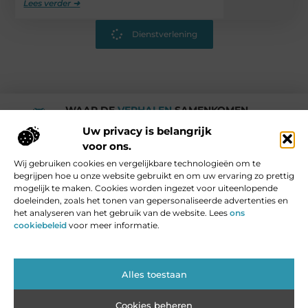
Lees verder ➜
Dienstverlening
WAAR DE
VERHALEN
SAMENKOMEN.
Rotturdam
Uw privacy is belangrijk
voor ons.
Wij gebruiken cookies en vergelijkbare technologieën om te
Media en Beroemde mensen
begrijpen hoe u onze website gebruikt en om uw ervaring zo prettig
Vind Ons Hier :
mogelijk te maken. Cookies worden ingezet voor uiteenlopende
doeleinden, zoals het tonen van gepersonaliseerde advertenties en
het analyseren van het gebruik van de website. Lees
ons
cookiebeleid
voor meer informatie.
Beroemdheden
Uit de Media
Partners
Over ons
Ons team
Contact
Blog plaatsen
Website index
Cookiebeleid (EU)
Alles toestaan
Cookies beheren