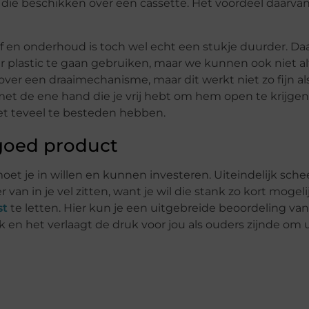
die beschikken over een cassette. Het voordeel daarvan i
af en onderhoud is toch wel echt een stukje duurder. Daa
 plastic te gaan gebruiken, maar we kunnen ook niet alti
over een draaimechanisme, maar dit werkt niet zo fijn al
t de ene hand die je vrij hebt om hem open te krijgen.
t teveel te besteden hebben.
 goed product
t je in willen en kunnen investeren. Uiteindelijk scheel
r van in je vel zitten, want je wil die stank zo kort mogel
st
te letten. Hier kun je een uitgebreide beoordeling van
ijk en het verlaagt de druk voor jou als ouders zijnde om 