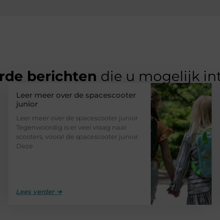
rde berichten
die u mogelijk in
Leer meer over de spacescooter
junior
Leer meer over de spacescooter junior
Tegenwoordig is er veel vraag naar
scooters, vooral de spacescooter junior.
Deze
Lees verder ➜