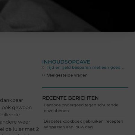
INHOUDSOPGAVE
Tijd en geld besparen met een goed product
Veelgestelde vragen
RECENTE BERICHTEN
r dankbaar
Bamboe ondergoed tegen schurende
het ook gewoon
bovenbenen
chillende
Diabetes kookboek gebruiken: recepten
e andere weer
aanpassen aan jouw dag
el de luier met 2