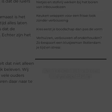
s dat de luiers
Netjes en stofvrij werken bij het boren
van inbouwdozen
Keuken wrappen voor een frisse look
rnaast is het
zonder verbouwing
jd alles laten
s dat de
Kies eerst je boodschap dan pas de vorm
 Echter zijn het
Verhuizen, verbouwen of onderhouden?
Zo bespaart een klusjesman Rotterdam
je tijd en stress
t dat niet alleen
ijk beleven. Wij
Word onderdeel van ons
 vele ouders
bloggingplatform
uren daar naar te
Schrijven, lezen, verbinden – het
begint allemaal hier. Sluit je aan bij
een dynamische community waar
ideeën groeien en verhalen leven.
Start vandaag nog met bloggen!