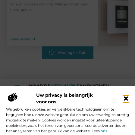
zonder cv geen warmte! Wist je dat er veel
handige tips
Lees verder ➜
Woning en Tuin
WAAR DE
VERHALEN
SAMENKOMEN.
Rotturdam
Uw privacy is belangrijk
voor ons.
Wij gebruiken cookies en vergelijkbare technologieën om te
Media en Beroemde mensen
begrijpen hoe u onze website gebruikt en om uw ervaring zo prettig
Vind Ons Hier :
mogelijk te maken. Cookies worden ingezet voor uiteenlopende
doeleinden, zoals het tonen van gepersonaliseerde advertenties en
het analyseren van het gebruik van de website. Lees
ons