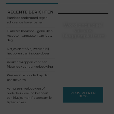
RECENTE BERICHTEN
Bamboe ondergoed tegen
schurende bovenbenen
Word onderdeel
van ons
Diabetes kookboek gebruiken:
bloggingplatform
recepten aanpassen aan jouw
dag
Schrijven, lezen, verbinden
Netjes en stofvrij werken bij
– het begint allemaal hier.
het boren van inbouwdozen
Sluit je aan bij een
dynamische community
Keuken wrappen voor een
waar ideeën groeien en
frisse look zonder verbouwing
verhalen leven. Start
vandaag nog met
Kies eerst je boodschap dan
bloggen!
pas de vorm
Verhuizen, verbouwen of
onderhouden? Zo bespaart
REGISTREER EN
BLOG
een klusjesman Rotterdam je
tijd en stress