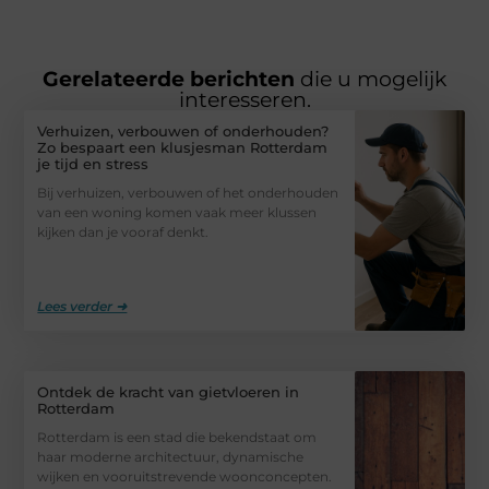
Gerelateerde berichten
die u mogelijk
interesseren.
Verhuizen, verbouwen of onderhouden?
Zo bespaart een klusjesman Rotterdam
je tijd en stress
Bij verhuizen, verbouwen of het onderhouden
van een woning komen vaak meer klussen
kijken dan je vooraf denkt.
Lees verder ➜
Ontdek de kracht van gietvloeren in
Rotterdam
Rotterdam is een stad die bekendstaat om
haar moderne architectuur, dynamische
wijken en vooruitstrevende woonconcepten.