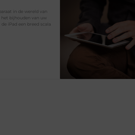
paraat in de wereld van
n het bijhouden van uw
t de iPad een breed scala