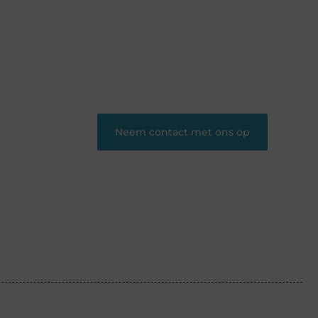
Heb je een interessant verhaal of
waardevolle inzichten? Deel ze op ons
platform en bereik lezers die jouw content
waarderen.
❝
Begin nu en word een gewaardeerde
blogger op ons platform.
❞
Neem contact met ons op