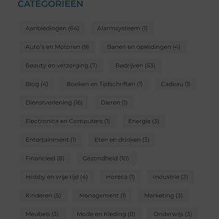
CATEGORIEËN
Aanbiedingen
(64)
Alarmsysteem
(1)
Auto’s en Motoren
(9)
Banen en opleidingen
(4)
Beauty en verzorging
(7)
Bedrijven
(53)
Blog
(4)
Boeken en Tijdschriften
(1)
Cadeau
(1)
Dienstverlening
(16)
Dieren
(1)
Electronica en Computers
(1)
Energie
(3)
Entertainment
(1)
Eten en drinken
(3)
Financieel
(8)
Gezondheid
(10)
Hobby en vrije tijd
(4)
Horeca
(1)
Industrie
(2)
Kinderen
(5)
Management
(1)
Marketing
(3)
Meubels
(3)
Mode en Kleding
(8)
Onderwijs
(3)