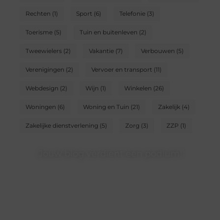
Rechten
(1)
Sport
(6)
Telefonie
(3)
Toerisme
(5)
Tuin en buitenleven
(2)
Tweewielers
(2)
Vakantie
(7)
Verbouwen
(5)
Verenigingen
(2)
Vervoer en transport
(11)
Webdesign
(2)
Wijn
(1)
Winkelen
(26)
Woningen
(6)
Woning en Tuin
(21)
Zakelijk
(4)
Zakelijke dienstverlening
(5)
Zorg
(3)
ZZP
(1)
Jouw blog verdient een podium!
Heb je een interessant verhaal of waardevolle inzichten?
Deel ze op ons platform en bereik lezers die jouw
content waarderen.
❝
Begin nu en word een gewaardeerde blogger op ons
platform.
❞