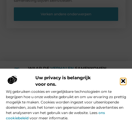
samenleving blijven beïnvloeden.
Verken andere onderwerpen
WAAR DE
VERHALEN
SAMENKOMEN.
Rotturdam
Uw privacy is belangrijk
voor ons.
Wij gebruiken cookies en vergelijkbare technologieën om te
Media en Beroemde mensen
begrijpen hoe u onze website gebruikt en om uw ervaring zo prettig
Vind Ons Hier :
mogelijk te maken. Cookies worden ingezet voor uiteenlopende
doeleinden, zoals het tonen van gepersonaliseerde advertenties en
het analyseren van het gebruik van de website. Lees
ons
cookiebeleid
voor meer informatie.
Beroemdheden
Uit de Media
Partners
Over ons
Ons team