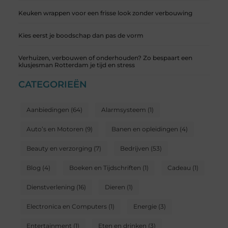
Keuken wrappen voor een frisse look zonder verbouwing
Kies eerst je boodschap dan pas de vorm
Verhuizen, verbouwen of onderhouden? Zo bespaart een
klusjesman Rotterdam je tijd en stress
CATEGORIEËN
Aanbiedingen
(64)
Alarmsysteem
(1)
Auto’s en Motoren
(9)
Banen en opleidingen
(4)
Beauty en verzorging
(7)
Bedrijven
(53)
Blog
(4)
Boeken en Tijdschriften
(1)
Cadeau
(1)
Dienstverlening
(16)
Dieren
(1)
Electronica en Computers
(1)
Energie
(3)
Entertainment
(1)
Eten en drinken
(3)