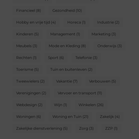
Financieel
(8)
Gezondheid
(10)
Hobby en vrije tijd
(4)
Horeca
(1)
Industrie
(2)
Kinderen
(5)
Management
(1)
Marketing
(3)
Meubels
(3)
Mode en Kleding
(8)
Onderwijs
(3)
Rechten
(1)
Sport
(6)
Telefonie
(3)
Toerisme
(5)
Tuin en buitenleven
(2)
Tweewielers
(2)
Vakantie
(7)
Verbouwen
(5)
Verenigingen
(2)
Vervoer en transport
(11)
Webdesign
(2)
Wijn
(1)
Winkelen
(26)
Woningen
(6)
Woning en Tuin
(21)
Zakelijk
(4)
Zakelijke dienstverlening
(5)
Zorg
(3)
ZZP
(1)