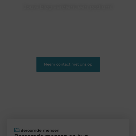
Jouw blog verdient een podium!
Heb je een interessant verhaal of waardevolle inzichten?
Deel ze op ons platform en bereik lezers die jouw
content waarderen.
❝
Begin nu en word een gewaardeerde blogger op ons
platform.
❞
Neem contact met ons op
Beroemde mensen