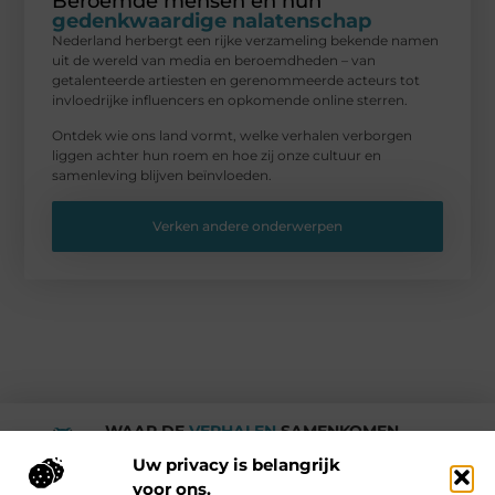
Beroemde mensen en hun
gedenkwaardige nalatenschap
Nederland herbergt een rijke verzameling bekende namen
uit de wereld van media en beroemdheden – van
getalenteerde artiesten en gerenommeerde acteurs tot
invloedrijke influencers en opkomende online sterren.
Ontdek wie ons land vormt, welke verhalen verborgen
liggen achter hun roem en hoe zij onze cultuur en
samenleving blijven beïnvloeden.
Verken andere onderwerpen
WAAR DE
VERHALEN
SAMENKOMEN.
Rotturdam
Uw privacy is belangrijk
voor ons.