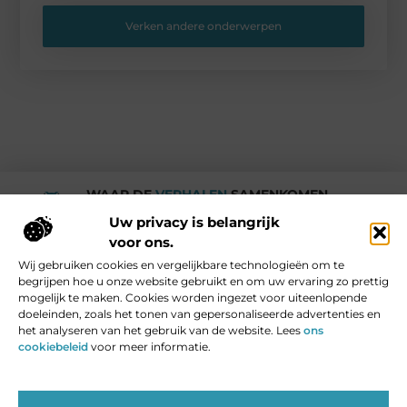
Verken andere onderwerpen
WAAR DE
VERHALEN
SAMENKOMEN.
Rotturdam
Uw privacy is belangrijk
voor ons.
Wij gebruiken cookies en vergelijkbare technologieën om te
Media en Beroemde mensen
begrijpen hoe u onze website gebruikt en om uw ervaring zo prettig
Vind Ons Hier :
mogelijk te maken. Cookies worden ingezet voor uiteenlopende
doeleinden, zoals het tonen van gepersonaliseerde advertenties en
het analyseren van het gebruik van de website. Lees
ons
cookiebeleid
voor meer informatie.
Beroemdheden
Uit de Media
Partners
Over ons
Ons team