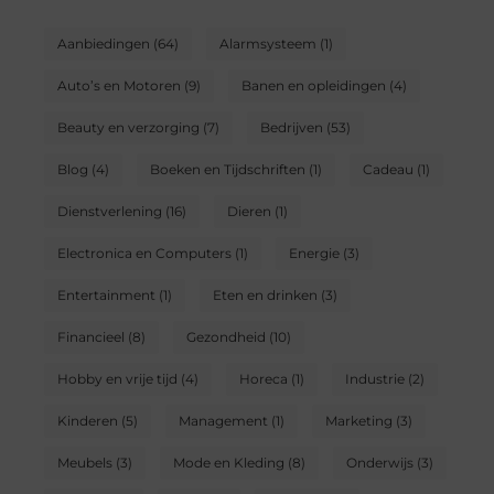
Aanbiedingen
(64)
Alarmsysteem
(1)
Auto’s en Motoren
(9)
Banen en opleidingen
(4)
Beauty en verzorging
(7)
Bedrijven
(53)
Blog
(4)
Boeken en Tijdschriften
(1)
Cadeau
(1)
Dienstverlening
(16)
Dieren
(1)
Electronica en Computers
(1)
Energie
(3)
Entertainment
(1)
Eten en drinken
(3)
Financieel
(8)
Gezondheid
(10)
Hobby en vrije tijd
(4)
Horeca
(1)
Industrie
(2)
Kinderen
(5)
Management
(1)
Marketing
(3)
Meubels
(3)
Mode en Kleding
(8)
Onderwijs
(3)