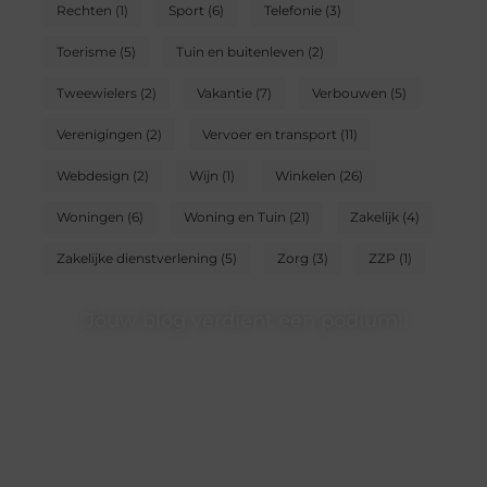
Rechten
(1)
Sport
(6)
Telefonie
(3)
Toerisme
(5)
Tuin en buitenleven
(2)
Tweewielers
(2)
Vakantie
(7)
Verbouwen
(5)
Verenigingen
(2)
Vervoer en transport
(11)
Webdesign
(2)
Wijn
(1)
Winkelen
(26)
Woningen
(6)
Woning en Tuin
(21)
Zakelijk
(4)
Zakelijke dienstverlening
(5)
Zorg
(3)
ZZP
(1)
Jouw blog verdient een podium!
Heb je een interessant verhaal of waardevolle inzichten?
Deel ze op ons platform en bereik lezers die jouw
content waarderen.
❝
Begin nu en word een gewaardeerde blogger op ons
platform.
❞