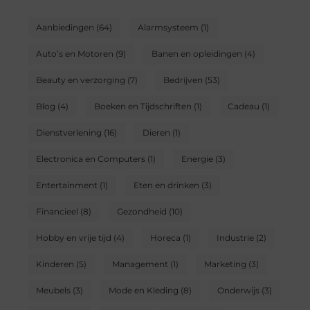
Aanbiedingen
(64)
Alarmsysteem
(1)
Auto’s en Motoren
(9)
Banen en opleidingen
(4)
Beauty en verzorging
(7)
Bedrijven
(53)
Blog
(4)
Boeken en Tijdschriften
(1)
Cadeau
(1)
Dienstverlening
(16)
Dieren
(1)
Electronica en Computers
(1)
Energie
(3)
Entertainment
(1)
Eten en drinken
(3)
Financieel
(8)
Gezondheid
(10)
Hobby en vrije tijd
(4)
Horeca
(1)
Industrie
(2)
Kinderen
(5)
Management
(1)
Marketing
(3)
Meubels
(3)
Mode en Kleding
(8)
Onderwijs
(3)