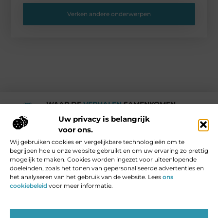
Verken andere onderwerpen
WAAR DE
VERHALEN
SAMENKOMEN.
Rotturdam
Uw privacy is belangrijk
voor ons.
Wij gebruiken cookies en vergelijkbare technologieën om te
Media en Beroemde mensen
begrijpen hoe u onze website gebruikt en om uw ervaring zo prettig
Vind Ons Hier :
mogelijk te maken. Cookies worden ingezet voor uiteenlopende
doeleinden, zoals het tonen van gepersonaliseerde advertenties en
het analyseren van het gebruik van de website. Lees
ons
cookiebeleid
voor meer informatie.
Beroemdheden
Uit de Media
Partners
Over ons
Ons team