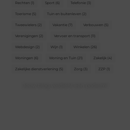
Rechten
(1)
Sport
(6)
Telefonie
(3)
Toerisme
(5)
Tuin en buitenleven
(2)
Tweewielers
(2)
Vakantie
(7)
Verbouwen
(5)
Verenigingen
(2)
Vervoer en transport
(11)
Webdesign
(2)
Wijn
(1)
Winkelen
(26)
Woningen
(6)
Woning en Tuin
(21)
Zakelijk
(4)
Zakelijke dienstverlening
(5)
Zorg
(3)
ZZP
(1)
Jouw blog verdient een podium!
Heb je een interessant verhaal of waardevolle inzichten?
Deel ze op ons platform en bereik lezers die jouw
content waarderen.
❝
Begin nu en word een gewaardeerde blogger op ons
platform.
❞