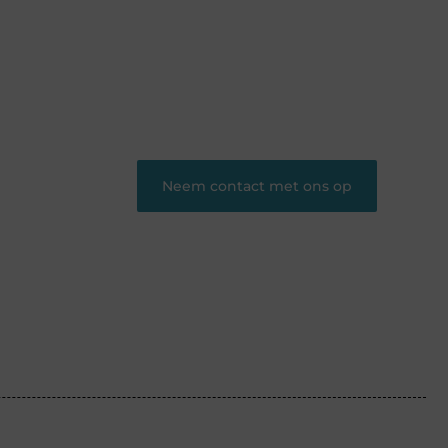
Heb je een interessant verhaal of
waardevolle inzichten? Deel ze op ons
platform en bereik lezers die jouw content
waarderen.
❝
Begin nu en word een gewaardeerde
blogger op ons platform.
❞
Neem contact met ons op